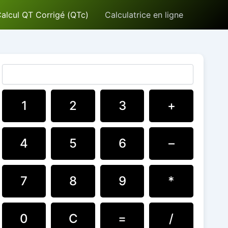
alcul QT Corrigé (QTc)
Calculatrice en ligne
1
2
3
+
4
5
6
–
7
8
9
*
0
C
=
/