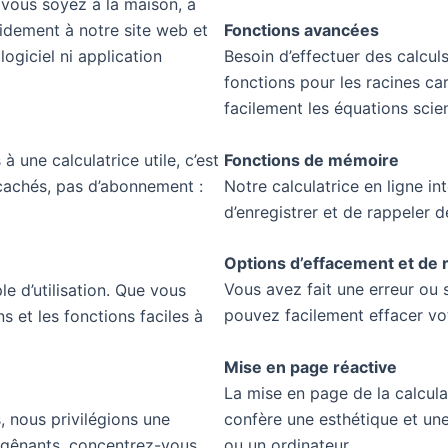
 vous soyez à la maison, à
Fonctions avancées
idement à notre site web et
Besoin d’effectuer des calculs
giciel ni application
fonctions pour les racines ca
facilement les équations scie
Fonctions de mémoire
 une calculatrice utile, c’est
Notre calculatrice en ligne i
 cachés, pas d’abonnement :
d’enregistrer et de rappeler 
Options d’effacement et de ré
Vous avez fait une erreur o
le d’utilisation. Que vous
pouvez facilement effacer votr
 et les fonctions faciles à
Mise en page réactive
La mise en page de la calculat
confère une esthétique et une
, nous privilégions une
ou un ordinateur.
ps gênants, concentrez-vous